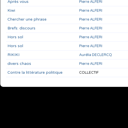
Après vous
Pierre ALFERI
Kiwi
Pierre ALFERI
Chercher une phrase
Pierre ALFERI
Brefs: discours
Pierre ALFERI
Hors sol
Pierre ALFERI
Hors sol
Pierre ALFERI
RIKIKI
Aurélia DECLERCQ
divers chaos
Pierre ALFERI
Contre la littérature politique
COLLECTIF