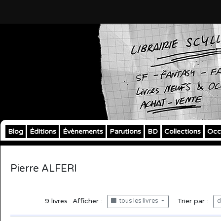
Blog
Éditions
Évènements
Parutions
BD
Collections
Occ
Pierre ALFERI
9
livres
Afficher :
Trier par :
tous les livres
d