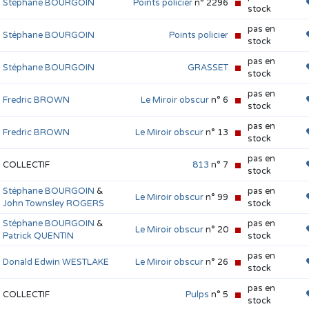
Stéphane BOURGOIN
Points policier
n° 2296
stock
pas en
Stéphane BOURGOIN
Points policier
stock
pas en
Stéphane BOURGOIN
GRASSET
stock
pas en
Fredric BROWN
Le Miroir obscur
n° 6
stock
pas en
Fredric BROWN
Le Miroir obscur
n° 13
stock
pas en
COLLECTIF
813
n° 7
stock
Stéphane BOURGOIN
&
pas en
Le Miroir obscur
n° 99
John Townsley ROGERS
stock
Stéphane BOURGOIN
&
pas en
Le Miroir obscur
n° 20
Patrick QUENTIN
stock
pas en
Donald Edwin WESTLAKE
Le Miroir obscur
n° 26
stock
pas en
COLLECTIF
Pulps
n° 5
stock