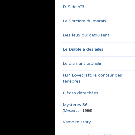
D-Side n°3
La Sorcière du marais
Des feux qui détruisent
Le Diable a des ailes
Le diamant orphelin
H.P. Lovecraft, le conteur des
ténèbres
Pièces détachées
Mysteres 86
(
Mystères
- 1986)
Vampire story