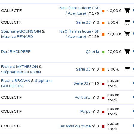
NeO (Fantastique / SF
COLLECTIF
40,00 €
/ Aventure)
n° 176
COLLECTIF
Série 33
n° 8
7,00 €
Stéphane BOURGOIN
&
NeO (Fantastique / SF
60,00 €
Maurice RENARD
/ Aventure)
n° 139
Derf BACKDERF
Çà et là
20,00 €
Richard MATHESON
&
Série 33
n° 9
9,00 €
Stéphane BOURGOIN
Fredric BROWN
&
Stéphane
pas en
Série 33
n° 16
BOURGOIN
stock
pas en
COLLECTIF
Portraits
n° 3
stock
pas en
COLLECTIF
Pulps
n° 3
stock
pas en
COLLECTIF
Les amis du crime
n° 3
stock