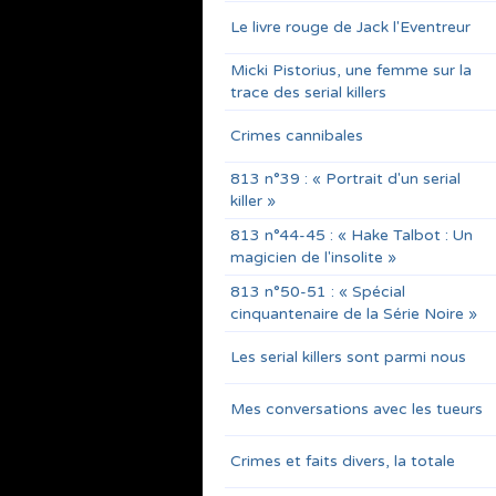
Le livre rouge de Jack l'Eventreur
Micki Pistorius, une femme sur la
trace des serial killers
Crimes cannibales
813 n°39 : « Portrait d'un serial
killer »
813 n°44-45 : « Hake Talbot : Un
magicien de l'insolite »
813 n°50-51 : « Spécial
cinquantenaire de la Série Noire »
Les serial killers sont parmi nous
Mes conversations avec les tueurs
Crimes et faits divers, la totale