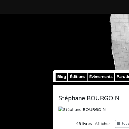
Blog
Éditions
Évènements
Paruti
Stéphane BOURGOIN
49
livres
Afficher :
tous 