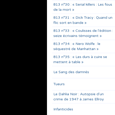
813 n°30 : « Serial killers : Les fous
de la mort »
813 n°31 : « Dick Tracy : Quand un
flic sort en bande »
813 n°33 : « Coulisses de l'édition :
seize écrivains témoignent »
813 n°34 : « Nero Wolfe : le
séquestré de Manhattan »
813 n°35 : « Les durs à cuire se
mettent à table »
Le Sang des damnés
Tueurs
Le Dahlia Noir : Autopsie d'un
crime de 1947 à James Ellroy
Infanticides