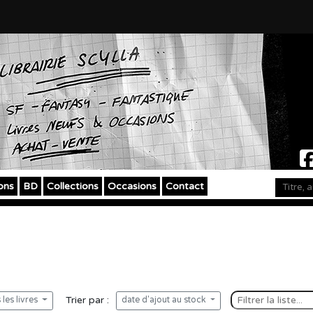
ons
BD
Collections
Occasions
Contact
Trier par :
les livres
date d'ajout au stock