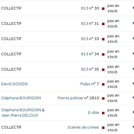
pas en
COLLECTIF
813
n° 30
stock
pas en
COLLECTIF
813
n° 31
stock
pas en
COLLECTIF
813
n° 33
stock
pas en
COLLECTIF
813
n° 34
stock
pas en
COLLECTIF
813
n° 35
stock
pas en
David GOODIS
Pulps
n° 7
stock
pas en
Stéphane BOURGOIN
Points policier
n° 2810
stock
Stéphane BOURGOIN
&
pas en
E-dite
Jean-Pierre DELOUX
stock
pas en
COLLECTIF
Scènes de crimes
stock