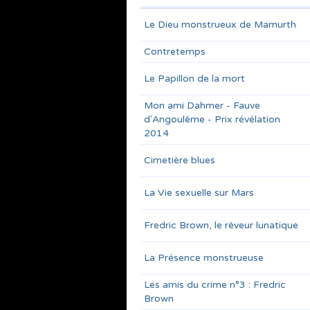
Le Dieu monstrueux de Mamurth
Contretemps
Le Papillon de la mort
Mon ami Dahmer - Fauve
d'Angoulême - Prix révélation
2014
Cimetière blues
La Vie sexuelle sur Mars
Fredric Brown, le rêveur lunatique
La Présence monstrueuse
Les amis du crime n°3 : Fredric
Brown