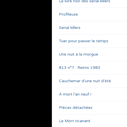
Le livre noir des serial killers
Profileuse
Serial killers
Tuer pour passer le temps
Une nuit à la morgue
813 n°7 : Reims 1983
Cauchemar d'une nuit d'été
À mort l'an neuf !
Pièces détachées
Le Mort ricanant