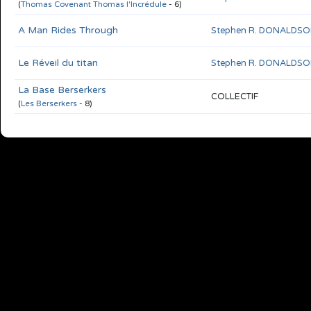
(
Thomas Covenant Thomas l'Incrédule
- 6)
A Man Rides Through
Stephen R. DONALDS
Le Réveil du titan
Stephen R. DONALDS
La Base Berserkers
COLLECTIF
(
Les Berserkers
- 8)