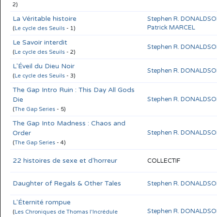
2)
La Véritable histoire
Stephen R. DONALDS
Patrick MARCEL
(
Le cycle des Seuils
- 1)
Le Savoir interdit
Stephen R. DONALDS
(
Le cycle des Seuils
- 2)
L'Éveil du Dieu Noir
Stephen R. DONALDS
(
Le cycle des Seuils
- 3)
The Gap Intro Ruin : This Day All Gods
Die
Stephen R. DONALDS
(
The Gap Series
- 5)
The Gap Into Madness : Chaos and
Order
Stephen R. DONALDS
(
The Gap Series
- 4)
22 histoires de sexe et d'horreur
COLLECTIF
Daughter of Regals & Other Tales
Stephen R. DONALDS
L'Éternité rompue
Stephen R. DONALDS
(
Les Chroniques de Thomas l'Incrédule