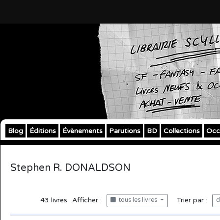
Blog
Éditions
Évènements
Parutions
BD
Collections
Occ
Stephen R. DONALDSON
43
livres
Afficher :
Trier par :
tous les livres
d