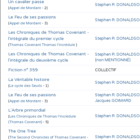
Un cavalier passe
Stephen R. DONALDS
(
Appel de Mordant
- 2)
Le Feu de ses passions
Stephen R. DONALDS
(
Appel de Mordant
- 3)
Les Chroniques de Thomas Covenant -
l'intégrale du premier cycle
Stephen R. DONALDS
(
Thomas Covenant Thomas l'Incrédule
)
Les Chroniques de Thomas Covenant -
Stephen R. DONALDS
l'intégrale du deuxième cycle
(non MENTIONNÉ)
Fiction n° 359
COLLECTIF
La Véritable histoire
Stephen R. DONALDS
(
Le cycle des Seuils
- 1)
Le Feu de ses passions
Stephen R. DONALDS
Jacques GOIMARD
(
Appel de Mordant
- 3)
L'Arbre primordial
Stephen R. DONALDS
(
Les Chroniques de Thomas l'Incrédule
(Thomas Covenant)
- 5)
The One Tree
Stephen R. DONALDS
(
The Second Chronicles of Thomas Covenant
-