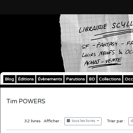
Blog
Éditions
Évènements
Parutions
BD
Collections
Occ
Tim POWERS
32
livres
Afficher :
Trier par :
tous les livres
d