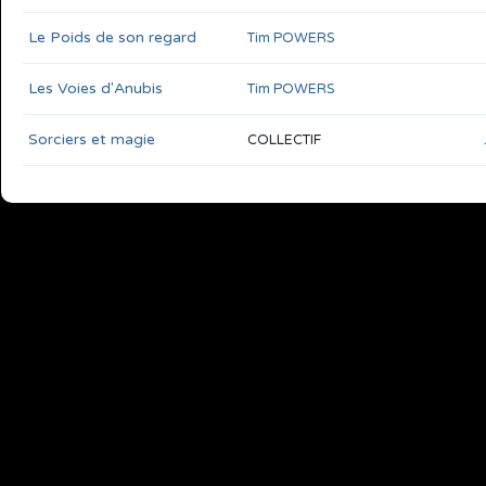
Le Poids de son regard
Tim POWERS
Les Voies d'Anubis
Tim POWERS
Sorciers et magie
COLLECTIF