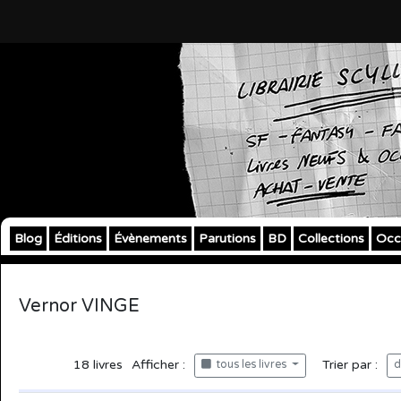
Blog
Éditions
Évènements
Parutions
BD
Collections
Occ
Vernor VINGE
18
livres
Afficher :
Trier par :
tous les livres
d