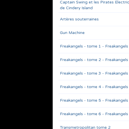
Captain Swing et les Pirates Electri
de Cindery Island
Artères souterraines
Gun Machine
Freakangels - tome 1 - Freakangels
Freakangels - tome 2 - Freakangels
Freakangels - tome 3 - Freakangels
Freakangels - tome 4 - Freakangels
Freakangels - tome 5 - Freakangels
Freakangels - tome 6 - Freakangels
Transmetropolitan tome 2