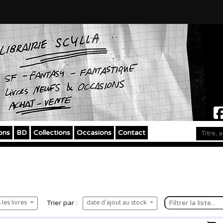
ons
BD
Collections
Occasions
Contact
Trier par :
les livres
date d'ajout au stock