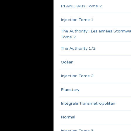
PLANETARY Tome 2
Injection Tome 1
The Authority : Les années Stormw
Tome 2
The Authority 1/2
Océan
Injection Tome 2
Planetary
Intégrale Transmetropolitan
Normal
Injection Tome 3