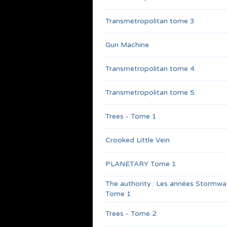
Transmetropolitan tome 3
Gun Machine
Transmetropolitan tome 4
Transmetropolitan tome 5
Trees - Tome 1
Crooked Little Vein
PLANETARY Tome 1
The authority : Les années Stormwa
Tome 1
Trees - Tome 2