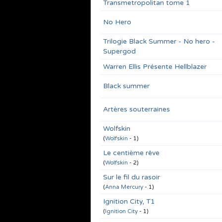
Transmetropolitan tome 1
No Hero
Trilogie Black Summer - No hero -
Supergod
Warren Ellis Présente Hellblazer
Black summer
Artères souterraines
Wolfskin
(
Wolfskin
- 1)
Le centième rêve
(
Wolfskin
- 2)
Sur le fil du rasoir
(
Anna Mercury
- 1)
Ignition City, T1
(
Ignition City
- 1)