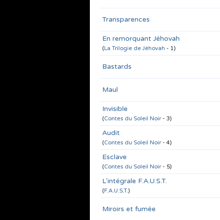
Transparences
En remorquant Jéhovah
(
La Trilogie de Jéhovah
- 1)
Bastards
Maul
Invisible
(
Contes du Soleil Noir
- 3)
Audit
(
Contes du Soleil Noir
- 4)
Esclave
(
Contes du Soleil Noir
- 5)
L'intégrale F.A.U.S.T.
(
F.A.U.S.T.
)
Miroirs et fumée