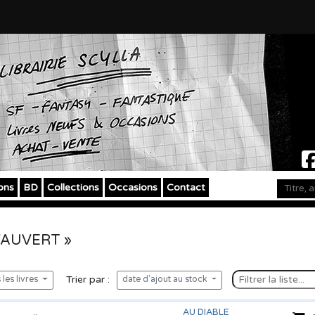
ons
BD
Collections
Occasions
Contact
 VAUVERT »
Trier par :
les livres
date d'ajout au stock
AU DIABLE