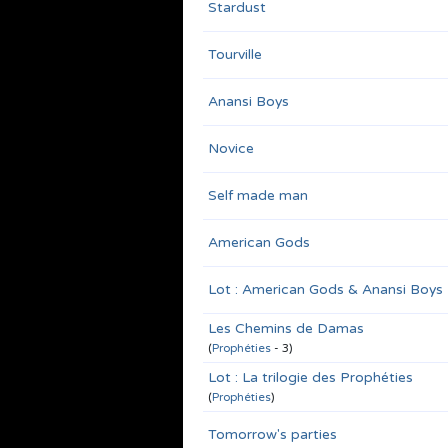
Stardust
Tourville
Anansi Boys
Novice
Self made man
American Gods
Lot : American Gods & Anansi Boys
Les Chemins de Damas
(
Prophéties
- 3)
Lot : La trilogie des Prophéties
(
Prophéties
)
Tomorrow's parties