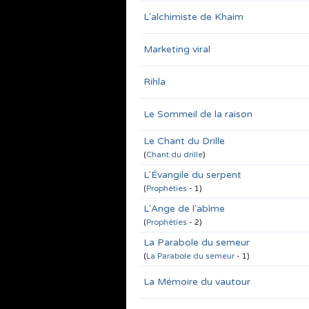
L'alchimiste de Khaim
Marketing viral
Rihla
Le Sommeil de la raison
Le Chant du Drille
(
Chant du drille
)
L'Évangile du serpent
(
Prophéties
- 1)
L'Ange de l'abîme
(
Prophéties
- 2)
La Parabole du semeur
(
La Parabole du semeur
- 1)
La Mémoire du vautour