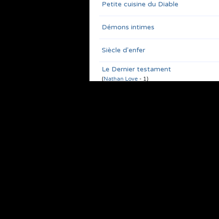
Petite cuisine du Diable
Démons intimes
Siècle d'enfer
Le Dernier testament
(
Nathan Love
- 1)
Les miroirs obscurs
10 000 litres d'horreur pure
La Belle Rouge
(
Trilogie culinaire
- 2)
Alcool
(
Trilogie culinaire
- 1)
Identification des schémas
Code source