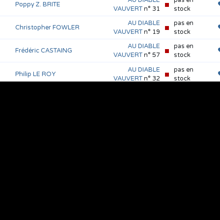
Poppy Z. BRITE
VAUVERT
n° 31
stock
AU DIABLE
pas en
Christopher FOWLER
VAUVERT
n° 19
stock
AU DIABLE
pas en
Frédéric CASTAING
VAUVERT
n° 57
stock
AU DIABLE
pas en
Philip LE ROY
VAUVERT
n° 32
stock
AU DIABLE
pas en
COLLECTIF
VAUVERT
stock
AU DIABLE
pas en
Thomas GUNZIG
VAUVERT
n° 45
stock
AU DIABLE
pas en
Poppy Z. BRITE
VAUVERT
n° 56
stock
AU DIABLE
pas en
Poppy Z. BRITE
VAUVERT
n° 49
stock
AU DIABLE
pas en
William GIBSON
VAUVERT
n° 29
stock
AU DIABLE
pas en
William GIBSON
VAUVERT
n° 47
stock