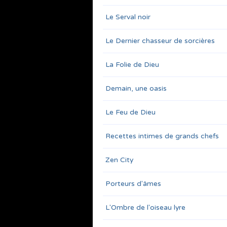
Le Serval noir
Le Dernier chasseur de sorcières
La Folie de Dieu
Demain, une oasis
Le Feu de Dieu
Recettes intimes de grands chefs
Zen City
Porteurs d'âmes
L'Ombre de l'oiseau lyre