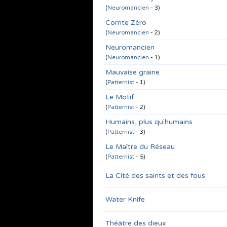
(
Neuromancien
- 3)
Comte Zéro
(
Neuromancien
- 2)
Neuromancien
(
Neuromancien
- 1)
Mauvaise graine
(
Patternist
- 1)
Le Motif
(
Patternist
- 2)
Humains, plus qu'humains
(
Patternist
- 3)
Le Maître du Réseau
(
Patternist
- 5)
La Cité des saints et des fous
Water Knife
Théâtre des dieux