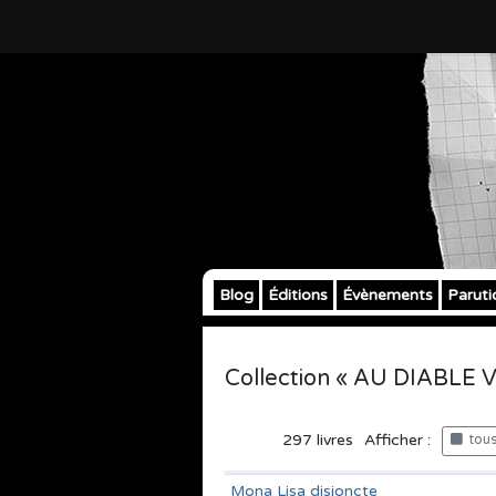
Blog
Éditions
Évènements
Paruti
Collection « AU DIABLE
297
livres
Afficher :
tous 
Mona Lisa disjoncte