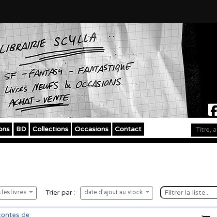
ons
BD
Collections
Occasions
Contact
Trier par :
les livres
date d'ajout au stock
contes de