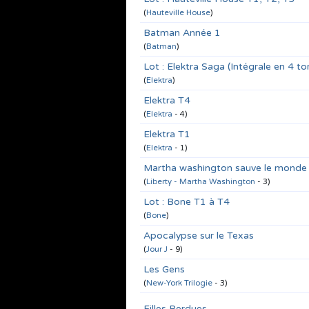
(
Hauteville House
)
Batman Année 1
(
Batman
)
Lot : Elektra Saga (Intégrale en 4 t
(
Elektra
)
Elektra T4
(
Elektra
- 4)
Elektra T1
(
Elektra
- 1)
Martha washington sauve le monde
(
Liberty - Martha Washington
- 3)
Lot : Bone T1 à T4
(
Bone
)
Apocalypse sur le Texas
(
Jour J
- 9)
Les Gens
(
New-York Trilogie
- 3)
Filles Perdues