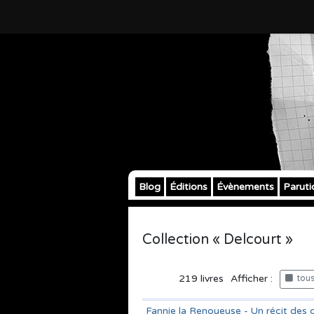
Blog
Éditions
Évènements
Paruti
Collection « Delcourt »
219
livres
Afficher :
tous 
Fannie la Renoueuse - Un récit des 