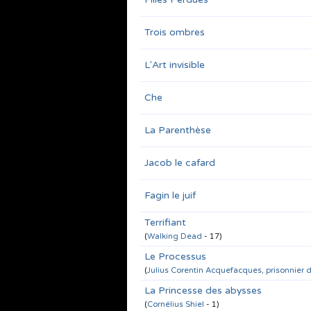
Trois ombres
L'Art invisible
Che
La Parenthèse
Jacob le cafard
Fagin le juif
Terrifiant
(
Walking Dead
- 17)
Le Processus
(
Julius Corentin Acquefacques, prisonnier 
La Princesse des abysses
(
Cornélius Shiel
- 1)