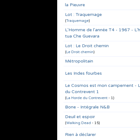
la Pieuvre
Lot : Traquemage
(
Traquemage
)
L'Homme de l'année T4 - 1967 - L
tua Che Guevara
Lot : Le Droit chemin
(
Le Droit chemin
)
Métropolitain
Les Indes fourbes
Le Cosmos est mon campement - 
du Contrevent 1
(
La Horde du Contrevent
- 1)
Bone - Intégrale N&B
Deuil et espoir
(
Walking Dead
- 15)
Rien à déclarer