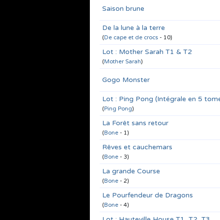
Saison brune
De la lune à la terre
(
De cape et de crocs
- 10)
Lot : Mother Sarah T1 & T2
(
Mother Sarah
)
Gogo Monster
Lot : Ping Pong (Intégrale en 5 tom
(
Ping Pong
)
La Forêt sans retour
(
Bone
- 1)
Rêves et cauchemars
(
Bone
- 3)
La grande Course
(
Bone
- 2)
Le Pourfendeur de Dragons
(
Bone
- 4)
Lot : Hauteville House T1, T2, T3