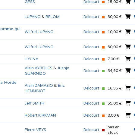
GESS
Delcourt
15,00 €
LUPANO
&
RELOM
Delcourt
30,00 €
'homme qui
Wilfrid LUPANO
Delcourt
10,00 €
Wilfrid LUPANO
Delcourt
30,00 €
HYUNA
Delcourt
7,00 €
Alain AYROLES
&
Juanjo
Delcourt
34,90 €
GUARNIDO
La Horde
Alain DAMASIO
&
Éric
Delcourt
16,95 €
HENNINOT
Jeff SMITH
Delcourt
55,00 €
Robert KIRKMAN
Delcourt
8,00 €
pas en
Pierre VEYS
Delcourt
stock