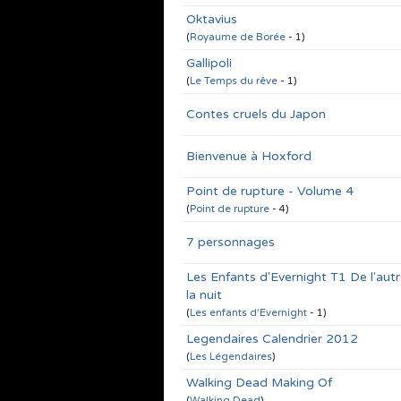
Oktavius
(
Royaume de Borée
- 1)
Gallipoli
(
Le Temps du rêve
- 1)
Contes cruels du Japon
Bienvenue à Hoxford
Point de rupture - Volume 4
(
Point de rupture
- 4)
7 personnages
Les Enfants d'Evernight T1 De l'aut
la nuit
(
Les enfants d'Evernight
- 1)
Legendaires Calendrier 2012
(
Les Légendaires
)
Walking Dead Making Of
(
Walking Dead
)