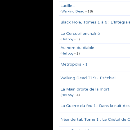
Lucille...
(
Walking Dead
- 18)
Black Hole, Tomes 1 à 6 : L'Intégral
Le Cercueil enchaîné
(
Hellboy
- 3)
Au nom du diable
(
Hellboy
- 2)
Metropolis - 1
Walking Dead T19 - Ézéchiel
La Main droite de la mort
(
Hellboy
- 4)
La Guerre du feu 1.: Dans la nuit de
Néandertal, Tome 1 : Le Cristal de 