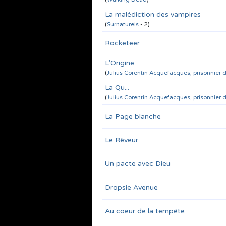
La malédiction des vampires
(
Surnaturels
- 2)
Rocketeer
L'Origine
(
Julius Corentin Acquefacques, prisonnier 
La Qu...
(
Julius Corentin Acquefacques, prisonnier 
La Page blanche
Le Rêveur
Un pacte avec Dieu
Dropsie Avenue
Au coeur de la tempête