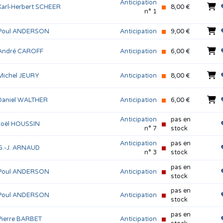
Anticipation
Karl-Herbert SCHEER
8,00 €
n° 1
Poul ANDERSON
Anticipation
9,00 €
André CAROFF
Anticipation
6,00 €
Michel JEURY
Anticipation
8,00 €
Daniel WALTHER
Anticipation
6,00 €
Anticipation
pas en
Joël HOUSSIN
n° 7
stock
Anticipation
pas en
G.-J. ARNAUD
n° 3
stock
pas en
Poul ANDERSON
Anticipation
stock
pas en
Poul ANDERSON
Anticipation
stock
pas en
Pierre BARBET
Anticipation