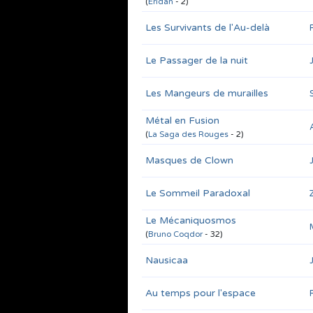
(
Eridan
- 2)
Les Survivants de l'Au-delà
Le Passager de la nuit
Les Mangeurs de murailles
Métal en Fusion
(
La Saga des Rouges
- 2)
Masques de Clown
Le Sommeil Paradoxal
Le Mécaniquosmos
(
Bruno Coqdor
- 32)
Nausicaa
Au temps pour l'espace