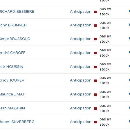
stock
pas en
RICHARD-BESSIERE
Anticipation
stock
pas en
John BRUNNER
Anticipation
stock
pas en
Serge BRUSSOLO
Anticipation
stock
pas en
André CAROFF
Anticipation
stock
pas en
Joël HOUSSIN
Anticipation
stock
pas en
Zinovi IOUREV
Anticipation
stock
pas en
Maurice LIMAT
Anticipation
stock
pas en
Jean MAZARIN
Anticipation
stock
pas en
Robert SILVERBERG
Anticipation
stock