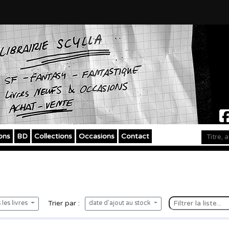
ons
BD
Collections
Occasions
Contact
»
Trier par :
les livres
date d'ajout au stock