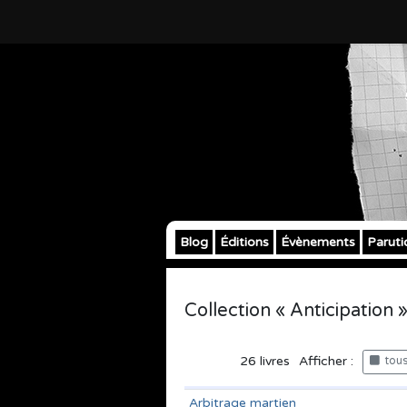
Blog
Éditions
Évènements
Paruti
Collection « Anticipation 
26
livres
Afficher :
tous 
Arbitrage martien