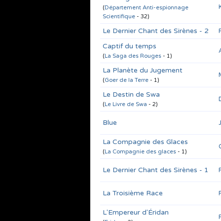
(
Département Anti-espionnage
Scientifique
- 32)
Le Dernier Chant des Sirènes - 2
Captif du temps
(
La Saga des Rouges
- 1)
La Planète du Jugement
(
Goer de la Terre
- 1)
Le Destin de Swa
(
Le Livre de Swa
- 2)
Blue
La Compagnie des Glaces
(
La Compagnie des glaces
- 1)
Le Dernier Chant des Sirènes - 1
La Troisième Race
L'Empereur d'Éridan