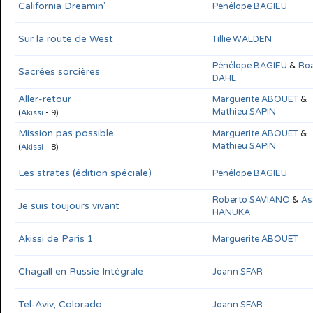
California Dreamin'
Pénélope BAGIEU
Sur la route de West
Tillie WALDEN
Pénélope BAGIEU
&
Roa
Sacrées sorcières
DAHL
Aller-retour
Marguerite ABOUET
&
Mathieu SAPIN
(
Akissi
- 9)
Mission pas possible
Marguerite ABOUET
&
Mathieu SAPIN
(
Akissi
- 8)
Les strates (édition spéciale)
Pénélope BAGIEU
Roberto SAVIANO
&
As
Je suis toujours vivant
HANUKA
Akissi de Paris 1
Marguerite ABOUET
Chagall en Russie Intégrale
Joann SFAR
Tel-Aviv, Colorado
Joann SFAR