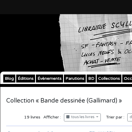
Blog
Éditions
Évènements
Parutions
BD
Collections
Occ
Collection « Bande dessinée (Gallimard) »
19
livres
Afficher :
Trier par :
tous les livres
d