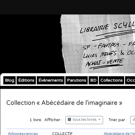
Blog
Éditions
Évènements
Parutions
BD
Collections
Occ
Collection « Abécédaire de l'imaginaire »
1
livre
Afficher :
Trier par :
tous les livres
d
Arborescences
COLLECTIF
Abécédaire de l'i