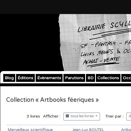
Blog
Éditions
Évènements
Parutions
BD
Collections
Occ
Collection « Artbooks féeriques »
3
livres
Afficher :
Trier par :
tous les livres
d
Merveilleux scientifique
Jean-Luc BOUTEL
Artbo