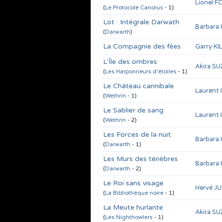
Lionel F
(
Le Protocole Canorus
- 1)
Lot : Intégrale Darwath
Barbara
(
Darwarth
)
La Compagnie des fées
Garry K
L'Île des ombres
Akira S
(
Les Harponneurs d'étoiles
- 1)
Le Château cannibale
Laurent
(
Wethrïn
- 1)
Le Sablier de sang
Laurent
(
Wethrïn
- 2)
Les Forces de la nuit
Barbara
(
Darwarth
- 1)
Les Murs des ténèbres
Barbara
(
Darwarth
- 2)
Le Roi sans visage
Hervé J
(
La Bibliothèque noire
- 1)
La Meute hurlante
Akira S
(
Les Nighthowlers
- 1)