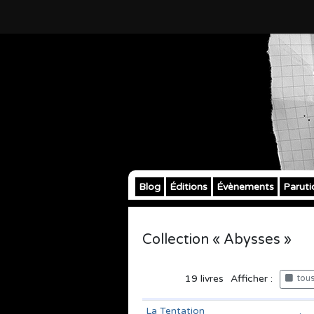
Blog
Éditions
Évènements
Paruti
Collection « Abysses »
19
livres
Afficher :
tous 
La Tentation