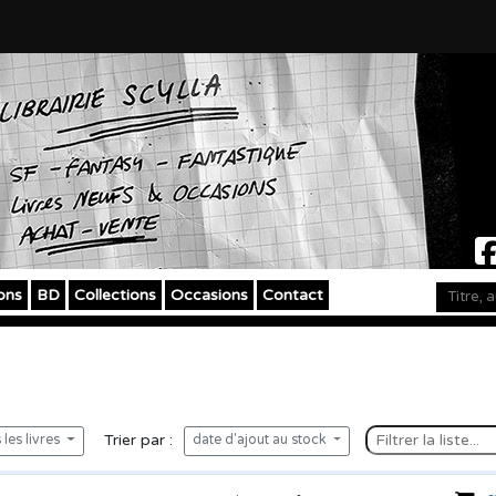
ons
BD
Collections
Occasions
Contact
Trier par :
les livres
date d'ajout au stock