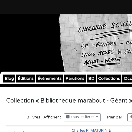
Blog
Éditions
Évènements
Parutions
BD
Collections
Occ
Collection « Bibliothèque marabout - Géant 
3
livres
Afficher :
Trier par :
tous les livres
d
Charles R. MATURIN
&