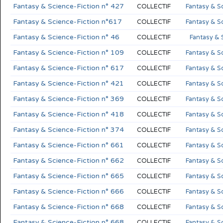
Fantasy & Science-Fiction n° 427
COLLECTIF
Fantasy & Sc
Fantasy & Science-Fiction n°617
COLLECTIF
Fantasy & Sc
Fantasy & Science-Fiction n° 46
COLLECTIF
Fantasy & 
Fantasy & Science-Fiction n° 109
COLLECTIF
Fantasy & Sc
Fantasy & Science-Fiction n° 617
COLLECTIF
Fantasy & Sc
Fantasy & Science-Fiction n° 421
COLLECTIF
Fantasy & Sc
Fantasy & Science-Fiction n° 369
COLLECTIF
Fantasy & Sc
Fantasy & Science-Fiction n° 418
COLLECTIF
Fantasy & Sc
Fantasy & Science-Fiction n° 374
COLLECTIF
Fantasy & Sc
Fantasy & Science-Fiction n° 661
COLLECTIF
Fantasy & Sc
Fantasy & Science-Fiction n° 662
COLLECTIF
Fantasy & Sc
Fantasy & Science-Fiction n° 665
COLLECTIF
Fantasy & Sc
Fantasy & Science-Fiction n° 666
COLLECTIF
Fantasy & Sc
Fantasy & Science-Fiction n° 668
COLLECTIF
Fantasy & Sc
Fantasy & Science-Fiction n° 668
COLLECTIF
Fantasy & Sc