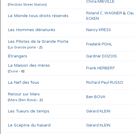
China MIÉVILLE
(
Perdido Street Station
)
Roland C. WAGNER
&
Clau
Le Monde tous droits réservés
ECKEN
Les Hommes dénaturés
Nancy KRESS
Les Pilotes de la Grande Porte
Frederik POHL
(
La Grande porte
- 2)
Étrangers
Gardner DOZOIS
La Maison des mères
Frank HERBERT
(
Dune
- 6)
La Nef des fous
Richard Paul RUSSO
Retour sur Mars
Ben BOVA
(
Mars (Ben Bova)
- 2)
Les Tueurs de temps
Gérard KLEIN
Le Sceptre du hasard
Gérard KLEIN