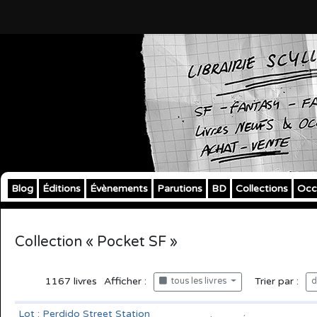
Blog
Éditions
Évènements
Parutions
BD
Collections
Occ
Collection « Pocket SF »
1167
livres
Afficher :
Trier par :
tous les livres
d
Lot : Perdido Street Station