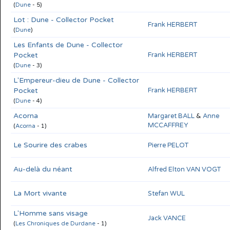
(
Dune
- 5)
Lot : Dune - Collector Pocket
Frank HERBERT
(
Dune
)
Les Enfants de Dune - Collector
Pocket
Frank HERBERT
(
Dune
- 3)
L'Empereur-dieu de Dune - Collector
Pocket
Frank HERBERT
(
Dune
- 4)
Acorna
Margaret BALL
&
Anne
MCCAFFREY
(
Acorna
- 1)
Le Sourire des crabes
Pierre PELOT
Au-delà du néant
Alfred Elton VAN VOGT
La Mort vivante
Stefan WUL
L'Homme sans visage
Jack VANCE
(
Les Chroniques de Durdane
- 1)