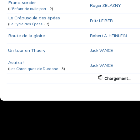
Franc-sorcier
Roger ZELAZNY
(
L'Enfant de nulle part
- 2)
Le Crépuscule des épées
Fritz LEIBER
(
Le Cycle des Épées
- 7)
Route de la gloire
Robert A. HEINLEIN
Un tour en Thaery
Jack VANCE
Asutra !
Jack VANCE
(
Les Chroniques de Durdane
- 3)
Les Paladins de la liberté
Jack VANCE
(
Les Chroniques de Durdane
- 2)
L'Envers du temps
John BRUNNER
La Dernière aube
Catherine L. MOORE
Ce monde est nôtre
Francis CARSAC
Mission stellaire
Alfred Elton VAN VOGT