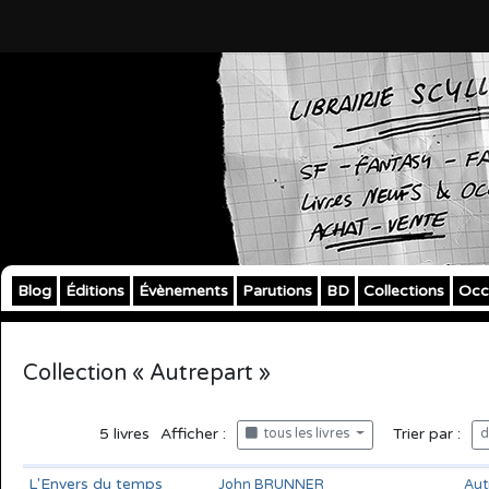
Blog
Éditions
Évènements
Parutions
BD
Collections
Occ
Collection « Autrepart »
5
livres
Afficher :
Trier par :
tous les livres
d
L'Envers du temps
John BRUNNER
Aut