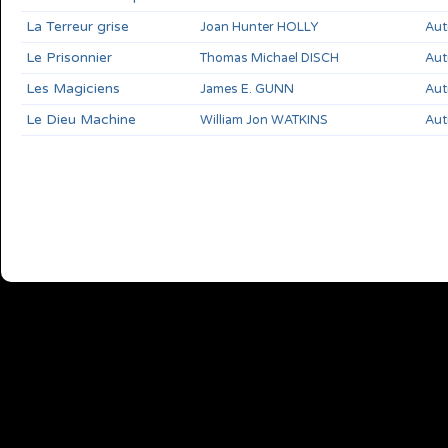
La Terreur grise
Joan Hunter HOLLY
Aut
Le Prisonnier
Thomas Michael DISCH
Aut
Les Magiciens
James E. GUNN
Aut
Le Dieu Machine
William Jon WATKINS
Aut