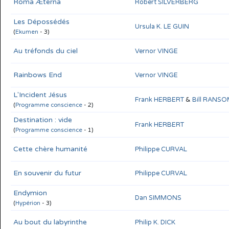
Roma Æterna
Robert SILVERBERG
Les Dépossédés
Ursula K. LE GUIN
(
Ekumen
- 3)
Au tréfonds du ciel
Vernor VINGE
Rainbows End
Vernor VINGE
L'Incident Jésus
Frank HERBERT
&
Bill RANS
(
Programme conscience
- 2)
Destination : vide
Frank HERBERT
(
Programme conscience
- 1)
Cette chère humanité
Philippe CURVAL
En souvenir du futur
Philippe CURVAL
Endymion
Dan SIMMONS
(
Hypérion
- 3)
Au bout du labyrinthe
Philip K. DICK