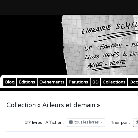
Blog
Éditions
Évènements
Parutions
BD
Collections
Occ
Collection « Ailleurs et demain »
37
livres
Afficher :
Trier par :
tous les livres
d