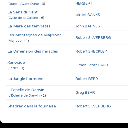
HERBERT
(
Dune - Avant Dune
- 3)
Le Sens du vent
Iain M. BANKS
(
Cycle de la Culture
- 6)
La Mère des tempêtes
John BARNES
Les Montagnes de Majipoor
Robert SILVERBERG
(
Majipoor
- 4)
La Dimension des miracles
Robert SHECKLEY
Xénocide
Orson Scott CARD
(
Ender
- 3)
La Jungle hormone
Robert REED
L'Échelle de Darwin
Greg BEAR
(
L'Échelle de Darwin
- 1)
Shadrak dans la fournaise
Robert SILVERBERG