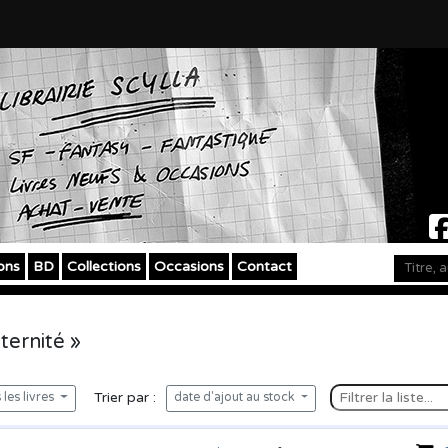
ons
BD
Collections
Occasions
Contact
ternité »
Trier par :
les livres
date d'ajout au stock