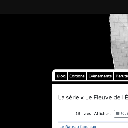
Blog
Éditions
Évènements
Paruti
La série « Le Fleuve de l'É
19
livres
Afficher :
tous 
Le Bateau fabuleux