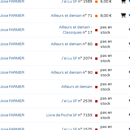
p Jose FARMER
J'ai Lu SF
n° 1589
6,00 €
p Jose FARMER
Ailleurs et demain
n° 71
8,00 €
Ailleurs et demain -
pas en
p Jose FARMER
Classiques
n° 17
stock
pas en
p Jose FARMER
Ailleurs et demain
n° 60
stock
pas en
p Jose FARMER
J'ai Lu SF
n° 2074
stock
pas en
p Jose FARMER
Ailleurs et demain
n° 90
stock
pas en
p Jose FARMER
Ailleurs et demain
stock
pas en
p Jose FARMER
J'ai Lu SF
n° 2536
stock
pas en
p Jose FARMER
Livre de Poche SF
n° 7159
stock
pas en
p Jose FARMER
J'ai Lu SF
n° 1575