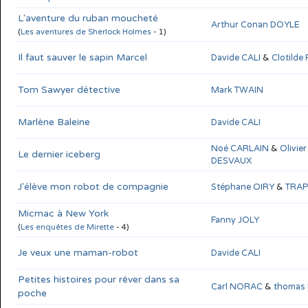
L'aventure du ruban moucheté
Arthur Conan DOYLE
(
Les aventures de Sherlock Holmes
- 1)
Il faut sauver le sapin Marcel
Davide CALI
&
Clotilde
Tom Sawyer détective
Mark TWAIN
Marlène Baleine
Davide CALI
Noé CARLAIN
&
Olivier
Le dernier iceberg
DESVAUX
J'élève mon robot de compagnie
Stéphane OIRY
&
TRAP
Micmac à New York
Fanny JOLY
(
Les enquêtes de Mirette
- 4)
Je veux une maman-robot
Davide CALI
Petites histoires pour rêver dans sa
Carl NORAC
&
thomas
poche