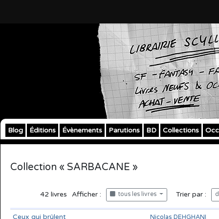
Blog
Éditions
Évènements
Parutions
BD
Collections
Occ
Collection « SARBACANE »
42
livres
Afficher :
Trier par :
tous les livres
d
Ceux qui brûlent
Nicolas DEHGHANI