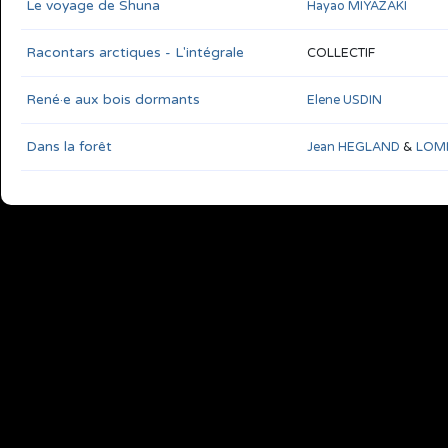
Le voyage de Shuna
Hayao MIYAZAKI
Racontars arctiques - L'intégrale
COLLECTIF
René·e aux bois dormants
Elene USDIN
Dans la forêt
Jean HEGLAND
&
LOM