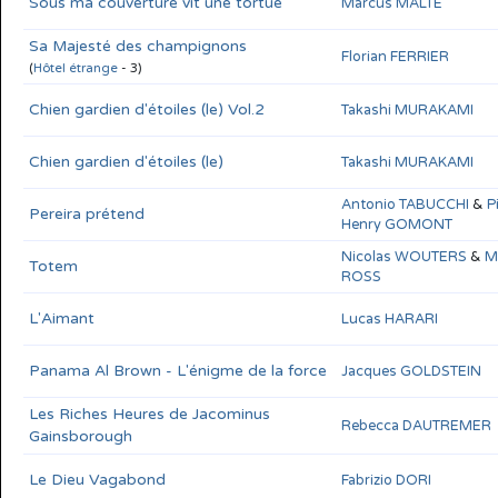
Sous ma couverture vit une tortue
Marcus MALTE
Sa Majesté des champignons
Florian FERRIER
(
Hôtel étrange
- 3)
Chien gardien d'étoiles (le) Vol.2
Takashi MURAKAMI
Chien gardien d'étoiles (le)
Takashi MURAKAMI
Antonio TABUCCHI
&
P
Pereira prétend
Henry GOMONT
Nicolas WOUTERS
&
M
Totem
ROSS
L'Aimant
Lucas HARARI
Panama Al Brown - L'énigme de la force
Jacques GOLDSTEIN
Les Riches Heures de Jacominus
Rebecca DAUTREMER
Gainsborough
Le Dieu Vagabond
Fabrizio DORI