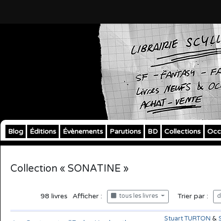
Blog
Éditions
Évènements
Parutions
BD
Collections
Occ
Collection « SONATINE »
98
livres
Afficher :
Trier par :
tous les livres
d
Stuart TURTON
&