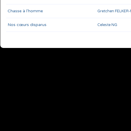
Chasse à l'homme
Gretchen FELKER
Nos cœurs disparus
Celeste NG