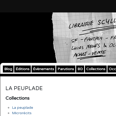
Blog
Éditions
Évènements
Parutions
BD
Collections
Occ
LA PEUPLADE
Collections
La peuplade
Microrécits