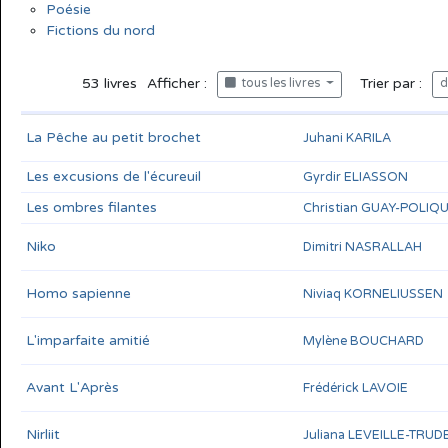
Poésie
Fictions du nord
53
livres
Afficher :
Trier par :
tous les livres
d
La Pêche au petit brochet
Juhani KARILA
Les excusions de l'écureuil
Gyrdir ELIASSON
Les ombres filantes
Christian GUAY-POLIQ
Niko
Dimitri NASRALLAH
Homo sapienne
Niviaq KORNELIUSSEN
L'imparfaite amitié
Mylène BOUCHARD
Avant L'Après
Frédérick LAVOIE
Nirliit
Juliana LEVEILLE-TRUD