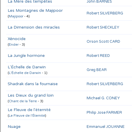
La Mère des tempêtes
John BARNES
Les Montagnes de Majipoor
Robert SILVERBERG
(
Majipoor
- 4)
La Dimension des miracles
Robert SHECKLEY
Xénocide
Orson Scott CARD
(
Ender
- 3)
La Jungle hormone
Robert REED
L'Échelle de Darwin
Greg BEAR
(
L'Échelle de Darwin
- 1)
Shadrak dans la fournaise
Robert SILVERBERG
Les Dieux du grand loin
Michael G. CONEY
(
Chant de la Terre
- 3)
Le Fleuve de l'éternité
Philip Jose FARMER
(
Le Fleuve de l'Éternité
)
Nuage
Emmanuel JOUANNE