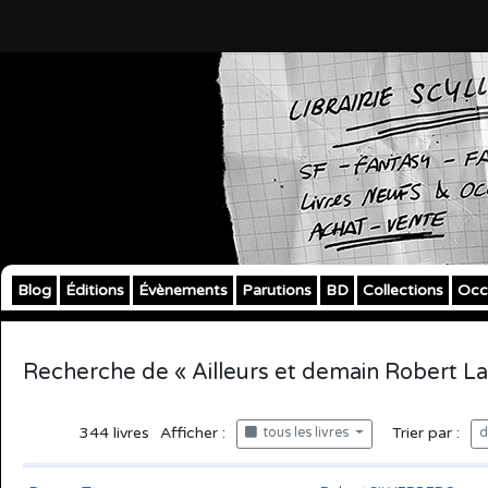
Blog
Éditions
Évènements
Parutions
BD
Collections
Occ
Recherche de « Ailleurs et demain Robert La
344
livres
Afficher :
Trier par :
tous les livres
d