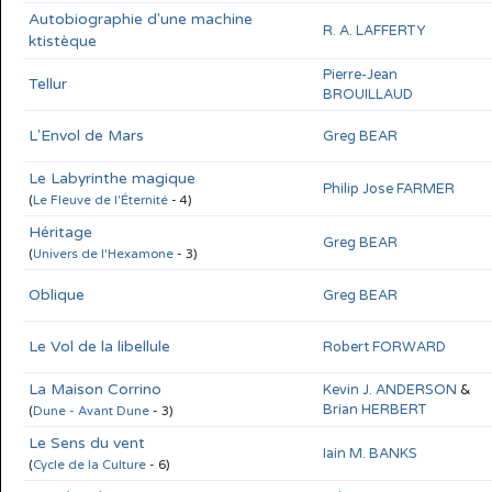
Autobiographie d'une machine
R. A. LAFFERTY
ktistèque
Pierre-Jean
Tellur
BROUILLAUD
L'Envol de Mars
Greg BEAR
Le Labyrinthe magique
Philip Jose FARMER
(
Le Fleuve de l'Éternité
- 4)
Héritage
Greg BEAR
(
Univers de l'Hexamone
- 3)
Oblique
Greg BEAR
Le Vol de la libellule
Robert FORWARD
La Maison Corrino
Kevin J. ANDERSON
&
Brian HERBERT
(
Dune - Avant Dune
- 3)
Le Sens du vent
Iain M. BANKS
(
Cycle de la Culture
- 6)