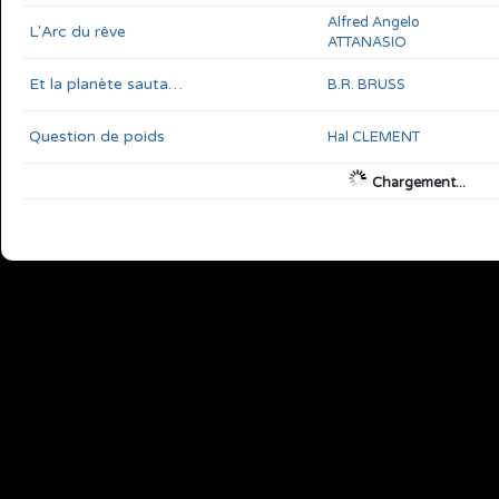
Alfred Angelo
L'Arc du rêve
ATTANASIO
Et la planète sauta…
B.R. BRUSS
Question de poids
Hal CLEMENT
Chargement...