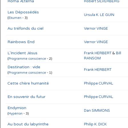
Roma Æterna
Robert SILVERBERG
Les Dépossédés
Ursula K. LE GUIN
(
Ekumen
- 3)
Au tréfonds du ciel
Vernor VINGE
Rainbows End
Vernor VINGE
L'Incident Jésus
Frank HERBERT
&
Bill
RANSOM
(
Programme conscience
- 2)
Destination : vide
Frank HERBERT
(
Programme conscience
- 1)
Cette chère humanité
Philippe CURVAL
En souvenir du futur
Philippe CURVAL
Endymion
Dan SIMMONS
(
Hypérion
- 3)
Au bout du labyrinthe
Philip K. DICK