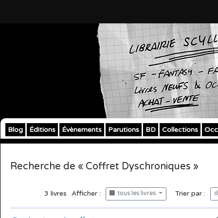
Blog
Éditions
Évènements
Parutions
BD
Collections
Occ
Recherche de « Coffret Dyschroniques »
3
livres
Afficher :
Trier par :
tous les livres
d