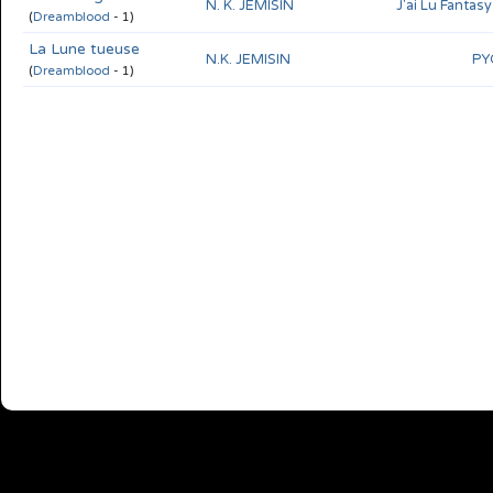
N. K. JEMISIN
J'ai Lu Fantasy
(
Dreamblood
- 1)
La Lune tueuse
N.K. JEMISIN
PY
(
Dreamblood
- 1)