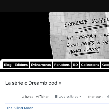
Blog
Éditions
Évènements
Parutions
BD
Collections
Occ
La série « Dreamblood »
2
livres
Afficher :
Trier par :
tous les livres
d
The Killing Moon