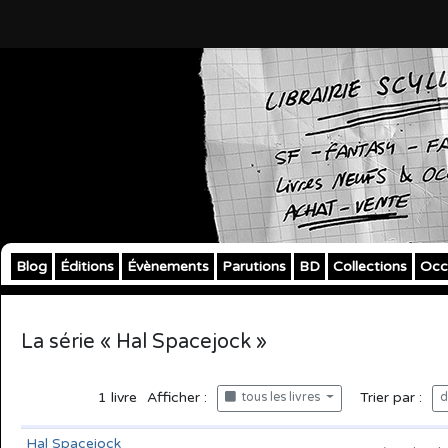
Blog
Éditions
Évènements
Parutions
BD
Collections
Occ
La série « Hal Spacejock »
1
livre
Afficher :
Trier par :
tous les livres
d
Hal Spacejock