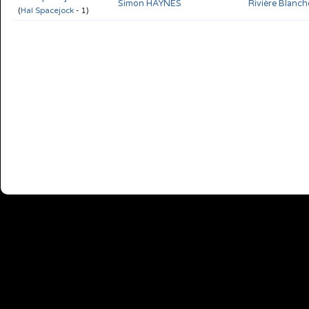
Simon HAYNES
Rivière Blanch
(
Hal Spacejock
- 1)