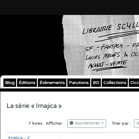
Blog
Éditions
Évènements
Parutions
BD
Collections
Occ
La série « Imajica »
7
livres
Afficher :
Trier par :
tous les livres
d
Imajica - 2