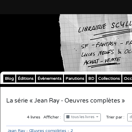
Blog
Éditions
Évènements
Parutions
BD
Collections
Occ
La série « Jean Ray - Oeuvres complètes »
4
livres
Afficher :
Trier par :
tous les livres
d
Jean Ray - Œuvres complètes - 2