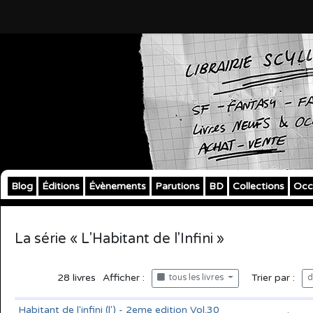
Blog
Éditions
Évènements
Parutions
BD
Collections
Occ
La série « L'Habitant de l'Infini »
28
livres
Afficher :
Trier par :
tous les livres
d
Habitant de l'infini (l') - 2eme edition Vol.30