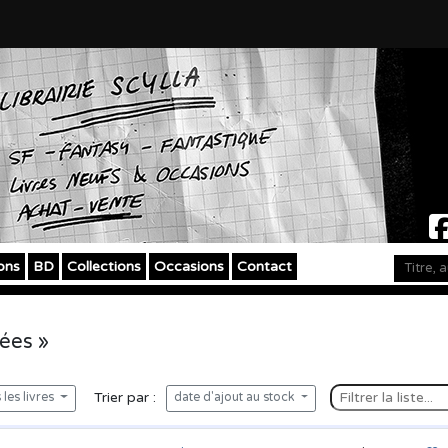
ons
BD
Collections
Occasions
Contact
fées »
Trier par :
les livres
date d'ajout au stock