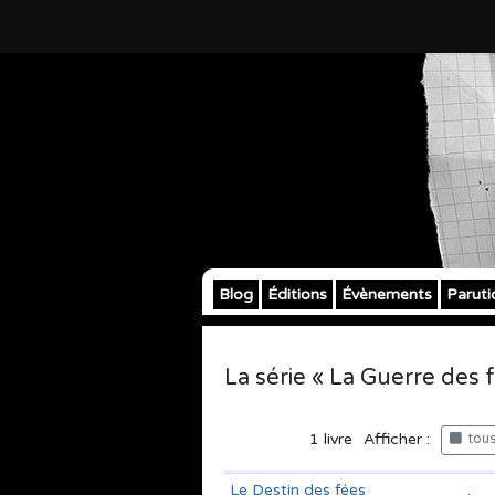
Blog
Éditions
Évènements
Paruti
La série « La Guerre des 
1
livre
Afficher :
tous 
Le Destin des fées