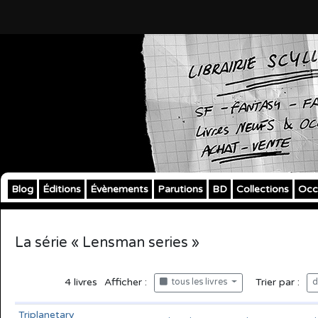
Blog
Éditions
Évènements
Parutions
BD
Collections
Occ
La série « Lensman series »
4
livres
Afficher :
Trier par :
tous les livres
d
Triplanetary