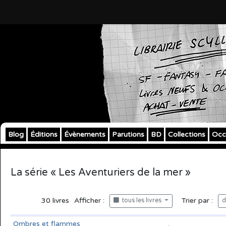
Blog
Éditions
Évènements
Parutions
BD
Collections
Occ
La série « Les Aventuriers de la mer »
30
livres
Afficher :
Trier par :
tous les livres
d
Ombres et flammes