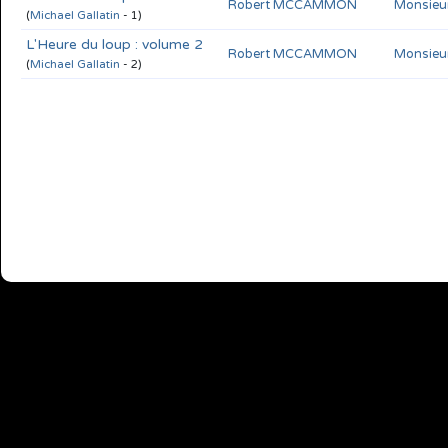
Robert MCCAMMON
Monsieur
(
Michael Gallatin
- 1)
L'Heure du loup : volume 2
Robert MCCAMMON
Monsieur
(
Michael Gallatin
- 2)