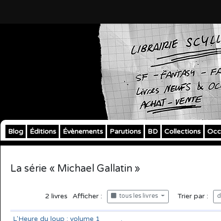
Blog
Éditions
Évènements
Parutions
BD
Collections
Occ
La série « Michael Gallatin »
2
livres
Afficher :
Trier par :
tous les livres
d
L'Heure du loup : volume 1