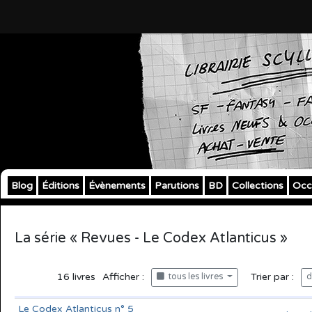
Blog
Éditions
Évènements
Parutions
BD
Collections
Occ
La série « Revues - Le Codex Atlanticus »
16
livres
Afficher :
Trier par :
tous les livres
d
Le Codex Atlanticus n° 5