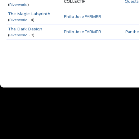
COLLECTIF
Questar
(
Riverworld
)
The Magic Labyrinth
Philip Jose FARMER
(
Riverworld
- 4)
The Dark Design
Philip Jose FARMER
Panther
(
Riverworld
- 3)