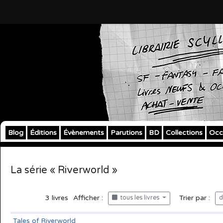
Blog
Éditions
Évènements
Parutions
BD
Collections
Occ
La série « Riverworld »
3
livres
Afficher :
Trier par :
tous les livres
d
Tales of Riverworld