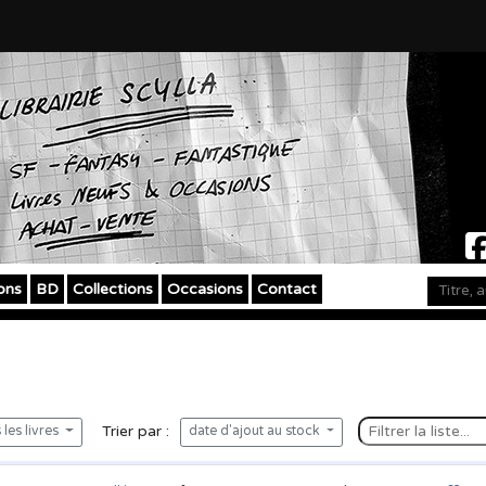
ons
BD
Collections
Occasions
Contact
Trier par :
les livres
date d'ajout au stock