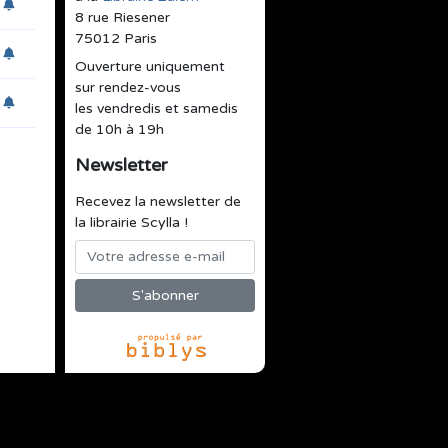
8 rue Riesener
75012 Paris
Ouverture uniquement
sur rendez-vous
les vendredis et samedis
de 10h à 19h
Newsletter
Recevez la newsletter de
la librairie Scylla !