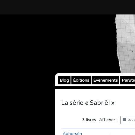
Blog
Éditions
Évènements
Paruti
La série « Sabriël »
3
livres
Afficher :
tous 
Abhorsën