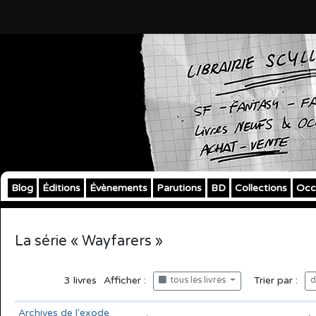
Blog
Éditions
Évènements
Parutions
BD
Collections
Occ
La série « Wayfarers »
3
livres
Afficher :
Trier par :
tous les livres
d
Archives de l'exode