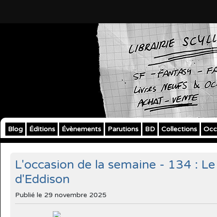
Blog
Éditions
Évènements
Parutions
BD
Collections
Occ
L'occasion de la semaine - 134 : L
d'Eddison
Publié le
29 novembre 2025