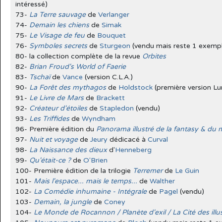
intéressé)
73-
La Terre sauvage
de
Verlanger
74-
Demain les chiens
de
Simak
75-
Le Visage de feu
de
Bouquet
76-
Symboles secrets
de
Sturgeon
(vendu mais reste 1 exempla
80- la collection complète de la revue
Orbites
82-
Brian Froud's World of Faerie
83-
Tschaï
de
Vance
(version C.L.A.)
90-
La Forêt des mythagos
de
Holdstock
(première version Lu
91-
Le Livre de Mars
de
Brackett
92-
Créateur d'étoiles
de
Stapledon
(vendu)
93-
Les Triffides
de
Wyndham
96- Première édition du
Panorama illustré de la fantasy & du 
97-
Nuit et voyage
de
Jeury
dédicacé à
Curval
98-
La Naissance des dieux
d'
Henneberg
99-
Qu'était-ce ?
de
O'Brien
100- Première édition de la trilogie
Terremer
de
Le Guin
101-
Mais l'espace... mais le temps...
de
Walther
102-
La Comédie inhumaine - Intégrale
de
Pagel
(vendu)
103-
Demain, la jungle
de
Coney
104-
Le Monde de Rocannon / Planète d'exil / La Cité des illu