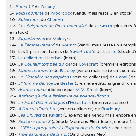
1-
Babel 17
de
Delany
5-
Voici l'homme
de
Moorcock
(vendu mais reste 1 en stock)
10-
Soleil mort
de
Cherryh
12-
Les Seigneurs de l'instrumentalité
de
C. Smith
(plusieurs f
en stock)
13-
Superluminal
de
McIntyre
14-
La Femme-renard
de
Merritt
(vendu mais reste un exempla
15- Les 3 premiers tomes de
Sweet Tooth
de
Lemire
(stock d'
17-
La collection Hantises
(idem)
18-
La Couleur tombée du ciel
de
Lovecraft
(première édition
19-
Marée montante
de
Bradley
(vendu mais reste un exemplai
20-
Le Cimetière des papillons
(version collector) de
Canal
(id
21-
L'Homme démoli
de
Bester
(première éditions grand form
22-
Avance rapide
dédicacé par
M.M. Smith
(idem)
25-
Anthologie de la littérature de science-fiction
26-
La Forêt des mythagos
d'
Holdstock
(première édition)
27-
À l'ouest d'octobre
(version collector) de
Bradbury
28-
Les Univers
de
Knight
(1 exemplaire vendu mais encore en
29-
Fiction - tome 2
(période Moutons Électriques, encore 1 e
30-
L'Œil du purgatoire / L'Expérience du Dr Mops
de
Spitz
31-
Trois saigneurs de la nuit
(Anthologies Néo)