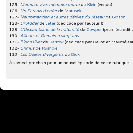
125-
Mémoire vive, mémoire morte
de
Klein
(vendu)
126-
Un Paradis d'enfer
de
Marusek
127-
Neuromancien et autres dérives du réseau
de
Gibson
128-
Dr Adder
de
Jeter
(dédicacé par l'auteur !)
129-
L'Oiseau blanc de la fraternité
de
Cowper
(première éditi
130-
Ailleurs et Demain a vingt ans
131-
Bloodsilver
de
Barrow
(dédicacé par Heliot et Mauméjea
132-
Grimus
de
Rushdie
133-
Les Délires divergents
de
Dick
À samedi prochain pour un nouvel épisode de cette rubrique...