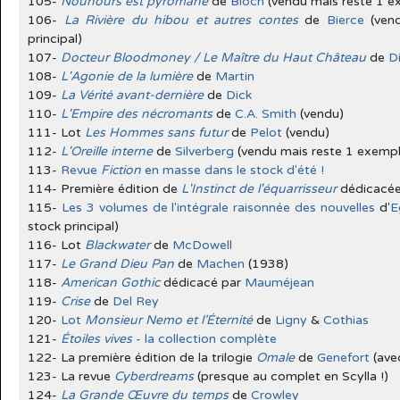
105-
Nounours est pyromane
de
Bloch
(vendu mais reste 1 ex
106-
La Rivière du hibou et autres contes
de
Bierce
(vend
principal)
107-
Docteur Bloodmoney / Le Maître du Haut Château
de
D
108-
L'Agonie de la lumière
de
Martin
109-
La Vérité avant-dernière
de
Dick
110-
L'Empire des nécromants
de
C.A. Smith
(vendu)
111- Lot
Les Hommes sans futur
de
Pelot
(vendu)
112-
L'Oreille interne
de
Silverberg
(vendu mais reste 1 exempla
113-
Revue
Fiction
en masse dans le stock d'été !
114- Première édition de
L'Instinct de l'équarrisseur
dédicacé
115-
Les 3 volumes de l'intégrale raisonnée des nouvelles
d'
E
stock principal)
116- Lot
Blackwater
de
McDowell
117-
Le Grand Dieu Pan
de
Machen
(1938)
118-
American Gothic
dédicacé par
Mauméjean
119-
Crise
de
Del Rey
120-
Lot
Monsieur Nemo et l’Éternité
de
Ligny
&
Cothias
121-
Étoiles vives
- la collection complète
122- La première édition de la trilogie
Omale
de
Genefort
(ave
123- La revue
Cyberdreams
(presque au complet en Scylla !)
124-
La Grande Œuvre du temps
de
Crowley