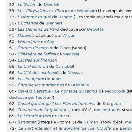
32-
Le Golem
de
Meyrink
33-
Les Chrysalides
et
Chocky
de
Wyndham
(1 exemplaire ve
37-
L'Homme truqué
de
Renard
(1 exemplaire vendu mais rest
38-
L'Échange
de
Brennert
39-
Les Démons de Paris
dédicacé par
Depotte
41-
Darwinia
dédicacé par
Wilson
50-
Witchdame
de
Sky
51-
Contes de terreur
de
Bloch
(vendu)
53-
Cimetière de l'effroi
de
Wandrei
54-
Escales sur l'horizon
55-
Le Ciel est mort
de
Campbell
56-
La Cité des asphyxiés
de
Messac
58-
Les Imaginox
de
Jones
59-
Chroniques martiennes
de
Bradbury
60-
Oswald Bastable - Le nomade du temps
de
Moorcock
(
N
dédicacé par l'auteur !
)
62-
Cristal qui songe / Les Plus qu'humains
de
Sturgeon
64-
Territoires de l'inquiétude
(stock d'été,
me contacter
si vo
65-
Le Monde inverti
de
Priest
67-
Sandman
(intégrale - tome 1) de
Gaiman
(stock d'été,
me 
72-
Le Fort intérieur et la sorcière de l'Île Moufle
de
Bens