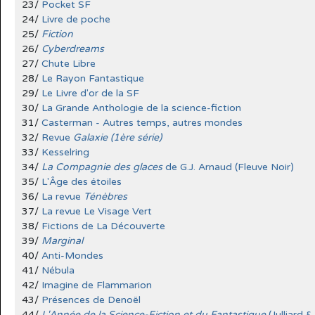
23/
Pocket SF
24/
Livre de poche
25/
Fiction
26/
Cyberdreams
27/
Chute Libre
28/
Le Rayon Fantastique
29/
Le Livre d'or de la SF
30/
La Grande Anthologie de la science-fiction
31/
Casterman - Autres temps, autres mondes
32/
Revue
Galaxie (1ère série)
33/
Kesselring
34/
La Compagnie des glaces
de G.J. Arnaud (Fleuve Noir)
35/
L'Âge des étoiles
36/
La revue
Ténèbres
37/
La revue Le Visage Vert
38/
Fictions de La Découverte
39/
Marginal
40/
Anti-Mondes
41/
Nébula
42/
Imagine de Flammarion
43/
Présences de Denoël
44/
L'Année de la Science-Fiction et du Fantastique
(Julliard 