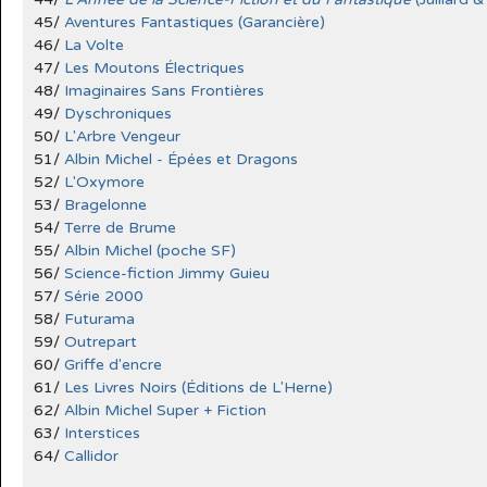
45/
Aventures Fantastiques (Garancière)
46/
La Volte
47/
Les Moutons Électriques
48/
Imaginaires Sans Frontières
49/
Dyschroniques
50/
L'Arbre Vengeur
51/
Albin Michel - Épées et Dragons
52/
L'Oxymore
53/
Bragelonne
54/
Terre de Brume
55/
Albin Michel (poche SF)
56/
Science-fiction Jimmy Guieu
57/
Série 2000
58/
Futurama
59/
Outrepart
60/
Griffe d'encre
61/
Les Livres Noirs (Éditions de L'Herne)
62/
Albin Michel Super + Fiction
63/
Interstices
64/
Callidor