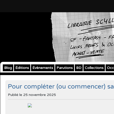
Blog
Éditions
Évènements
Parutions
BD
Collections
Occ
Pour compléter (ou commencer) sa c
Publié le
25 novembre 2025