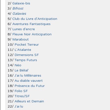
2/
Galaxie-bis
3/
Bifrost
4/
Galaxies
5/
Club du Livre d'Anticipation
6/
Aventures Fantastiques
7/
Lunes d'encre
8/
Fleuve Noir Anticipation
9/
Marabout
10/
Pocket Terreur
11/
L'Atalante
12/
Dimensions SF
13/
Temps Futurs
14/
Néo
15/
Le Bélial'
16/
J'ai lu Millénaires
17/
Au diable vauvert
18/
Présence du Futur
19/
Folio SF
20/
Titres/SF
21/
Ailleurs et Demain
22/
J'ai lu