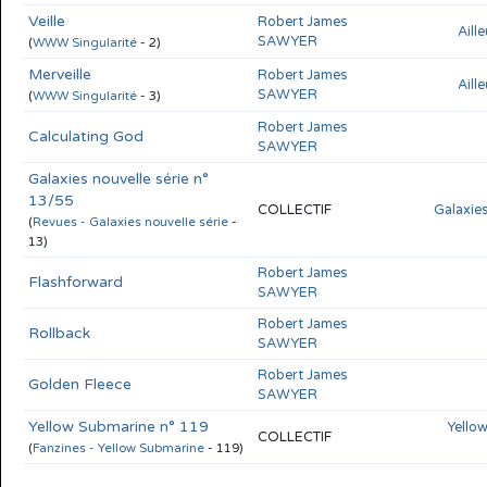
Veille
Robert James
Aill
SAWYER
(
WWW Singularité
- 2)
Merveille
Robert James
Aill
SAWYER
(
WWW Singularité
- 3)
Robert James
Calculating God
SAWYER
Galaxies nouvelle série n°
13/55
COLLECTIF
Galaxies
(
Revues - Galaxies nouvelle série
-
13)
Robert James
Flashforward
SAWYER
Robert James
Rollback
SAWYER
Robert James
Golden Fleece
SAWYER
Yellow Submarine n° 119
Yello
COLLECTIF
(
Fanzines - Yellow Submarine
- 119)