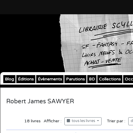
Blog
Éditions
Évènements
Parutions
BD
Collections
Occ
Robert James SAWYER
18
livres
Afficher :
Trier par :
tous les livres
d