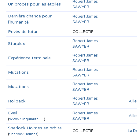
Robert James
Un procès pour les étoiles
SAWYER
Dernière chance pour
Robert James
l'humanité
SAWYER
Privés de futur
COLLECTIF
Robert James
Starplex
SAWYER
Robert James
Expérience terminale
SAWYER
Robert James
Mutations
SAWYER
Robert James
Mutations
SAWYER
Robert James
Rollback
Aill
SAWYER
Éveil
Robert James
Aill
SAWYER
(
WWW Singularité
- 1)
Sherlock Holmes en orbite
COLLECTIF
La D
(
Sherlock Holmes
)