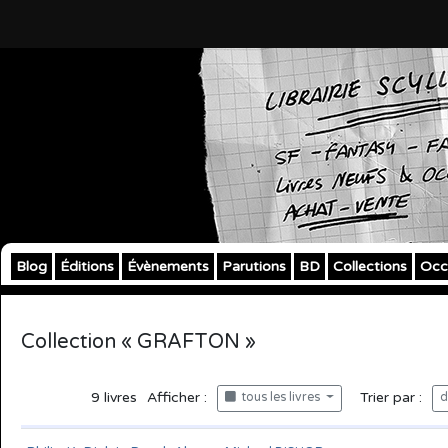
Blog
Éditions
Évènements
Parutions
BD
Collections
Occ
Collection « GRAFTON »
9
livres
Afficher :
Trier par :
tous les livres
d