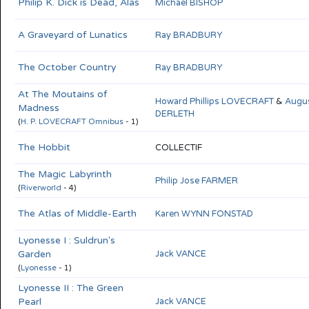
Philip K. Dick is Dead, Alas
Michael BISHOP
A Graveyard of Lunatics
Ray BRADBURY
The October Country
Ray BRADBURY
At The Moutains of
Howard Phillips LOVECRAFT
&
Augu
Madness
DERLETH
(
H. P. LOVECRAFT Omnibus
- 1)
The Hobbit
COLLECTIF
The Magic Labyrinth
Philip Jose FARMER
(
Riverworld
- 4)
The Atlas of Middle-Earth
Karen WYNN FONSTAD
Lyonesse I : Suldrun's
Garden
Jack VANCE
(
Lyonesse
- 1)
Lyonesse II : The Green
Pearl
Jack VANCE