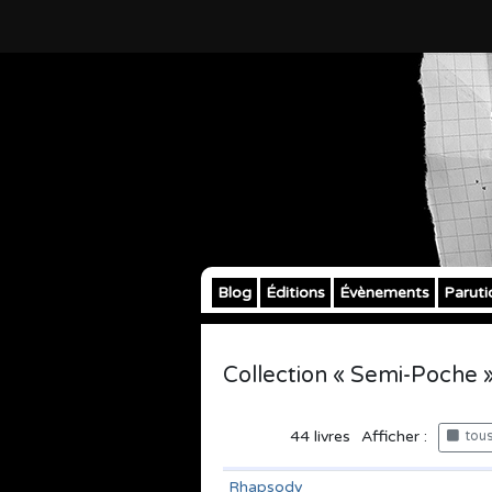
Blog
Éditions
Évènements
Paruti
Collection « Semi-Poche 
44
livres
Afficher :
tous 
Rhapsody