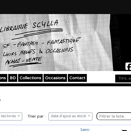
ons
BD
Collections
Occasions
Contact
»
Trier par :
les livres
date d'ajout au stock
Semi-