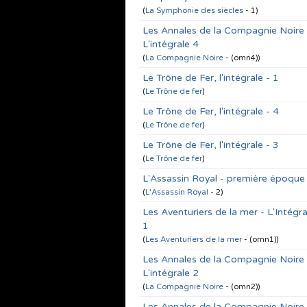
(
La Symphonie des siècles
- 1)
Les Annales de la Compagnie Noire 
L'intégrale 4
(
La Compagnie Noire
- (omn4))
Le Trône de Fer, l'intégrale - 1
(
Le Trône de fer
)
Le Trône de Fer, l'intégrale - 4
(
Le Trône de fer
)
Le Trône de Fer, l'intégrale - 3
(
Le Trône de fer
)
L'Assassin Royal - première époque
(
L'Assassin Royal
- 2)
Les Aventuriers de la mer - L'Intégra
1
(
Les Aventuriers de la mer
- (omn1))
Les Annales de la Compagnie Noire 
L'intégrale 2
(
La Compagnie Noire
- (omn2))
Les Annales de la Compagnie Noire 