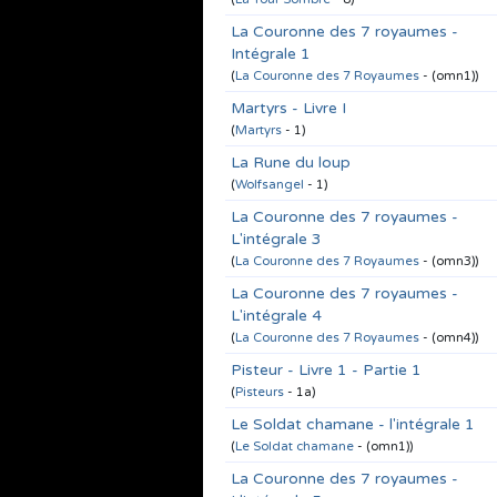
La Couronne des 7 royaumes -
Intégrale 1
(
La Couronne des 7 Royaumes
- (omn1))
Martyrs - Livre I
(
Martyrs
- 1)
La Rune du loup
(
Wolfsangel
- 1)
La Couronne des 7 royaumes -
L'intégrale 3
(
La Couronne des 7 Royaumes
- (omn3))
La Couronne des 7 royaumes -
L'intégrale 4
(
La Couronne des 7 Royaumes
- (omn4))
Pisteur - Livre 1 - Partie 1
(
Pisteurs
- 1a)
Le Soldat chamane - l'intégrale 1
(
Le Soldat chamane
- (omn1))
La Couronne des 7 royaumes -