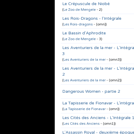
Le Crépuscule de Niobé
(
Le Zoo de Mengele
- 2)
Les Rois-Dragons - l'Intégrale
(
Les Rois-dragons
- (omn))
Le Bassin d'Aphrodite
(
Le Zoo de Mengele
- 3)
Les Aventuriers de la mer - L'Intégra
3
(
Les Aventuriers de la mer
- (omn3))
Les Aventuriers de la mer - L'Intégra
2
(
Les Aventuriers de la mer
- (omn2))
Dangerous Women - partie 2
La Tapisserie de Fionavar - L'intégra
(
La Tapisserie de Fionavar
- (omn))
Les Cités des Anciens - L'Intégrale 
(
Les Cités des Anciens
- (omn1))
L'Assassin Royal - deuxième époqu