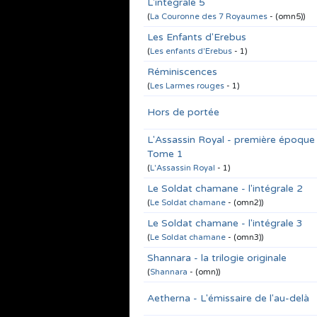
L'intégrale 5
(
La Couronne des 7 Royaumes
- (omn5))
Les Enfants d'Erebus
(
Les enfants d'Erebus
- 1)
Réminiscences
(
Les Larmes rouges
- 1)
Hors de portée
L'Assassin Royal - première époque
Tome 1
(
L'Assassin Royal
- 1)
Le Soldat chamane - l'intégrale 2
(
Le Soldat chamane
- (omn2))
Le Soldat chamane - l'intégrale 3
(
Le Soldat chamane
- (omn3))
Shannara - la trilogie originale
(
Shannara
- (omn))
Aetherna - L'émissaire de l'au-delà