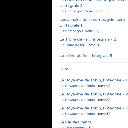
L'intégrale 3
(
La Compagnie Noire
- (omn3))
Les annales de la compagnie noire -
L'intégrale 1
(
La Compagnie Noire
- 1)
Le Trône de Fer, l'intégrale - 2
(
Le Trône de fer
- (omn2))
Le trône de fer - Intégrale 5
Pure
Le Royaume de Tobin, l'intégrale - 1
(
Le Royaume de Tobin
- (omn1))
Le Royaume de Tobin, l'intégrale - 2
(
Le Royaume de Tobin
- (omn2))
Le Royaume de Tobin, l'intégrale - 3
(
Le Royaume de Tobin
- (omn3))
La Clé des Vents
(
La Tour Sombre
- 8)