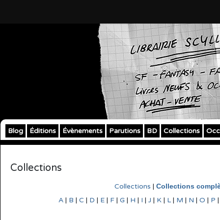
Blog
Éditions
Évènements
Parutions
BD
Collections
Occ
Collections
Collections
|
Collections compl
A
|
B
|
C
|
D
|
E
|
F
|
G
|
H
|
I
|
J
|
K
|
L
|
M
|
N
|
O
|
P