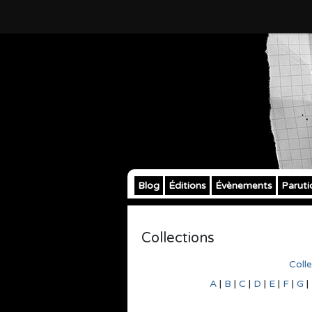
Blog
Éditions
Évènements
Paruti
Collections
Coll
A
|
B
|
C
|
D
|
E
|
F
|
G
|