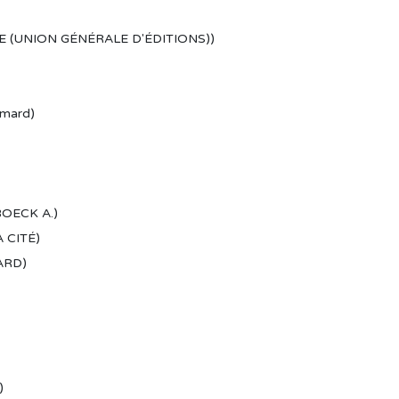
E (UNION GÉNÉRALE D'ÉDITIONS))
limard)
BOECK A.)
 CITÉ)
ARD)
)