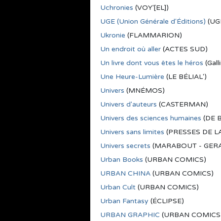
Uchronies
(VOY'[EL])
UGE (Union Générale d'Éditions)
(UG
Ukronie
(FLAMMARION)
Un endroit où aller
(ACTES SUD)
Un livre dont vous êtes le héros
(Gal
Une Heure-Lumière
(LE BÉLIAL')
Univers
(MNÉMOS)
Univers d'auteurs
(CASTERMAN)
Univers des sciences humaines
(DE 
Univers sans limites
(PRESSES DE LA
Univers secrets
(MARABOUT - GER
Urban Books
(URBAN COMICS)
URBAN CHINA
(URBAN COMICS)
Urban Cult
(URBAN COMICS)
Urban Fantasy
(ÉCLIPSE)
URBAN GRAPHIC
(URBAN COMICS