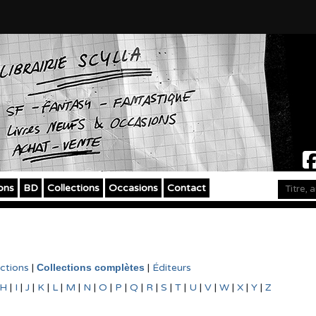
ons
BD
Collections
Occasions
Contact
ections
|
Collections complètes
|
Éditeurs
H
|
I
|
J
|
K
|
L
|
M
|
N
|
O
|
P
|
Q
|
R
|
S
|
T
|
U
|
V
|
W
|
X
|
Y
|
Z