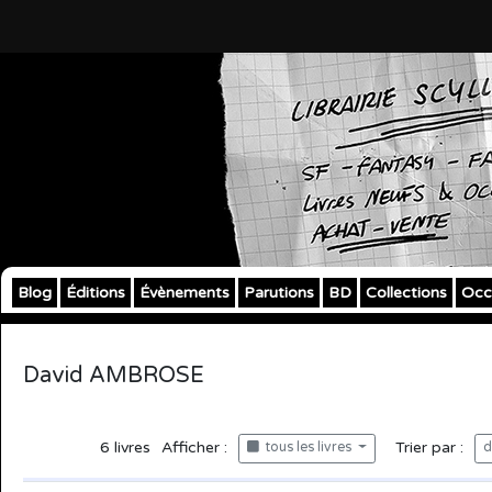
Blog
Éditions
Évènements
Parutions
BD
Collections
Occ
David AMBROSE
6
livres
Afficher :
Trier par :
tous les livres
d